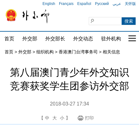
English
Français
Español
Русский
عربي
关怀版
首页
外交部
外交部长
外交动态
驻外机构
国家
首页
>
外交部
>
组织机构
>
香港澳门台湾事务司
>
相关信息
第八届澳门青少年外交知识
竞赛获奖学生团参访外交部
2018-03-27 17:34
【
中
大
小
】
打印