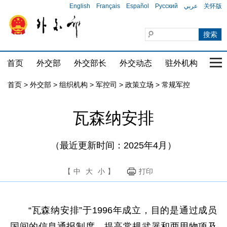
English
Français
Español
Русский
عربي
关怀版
首页
外交部
外交部长
外交动态
驻外机构
国家
首页
>
外交部
>
组织机构
>
军控司
>
政策立场
>
常规军控
瓦森纳安排
（最近更新时间：2025年4月）
【
中
大
小
】
打印
“瓦森纳安排”于1996年成立，目的是通过成员
国间的信息通报制度，提高常规武器和两用物项及