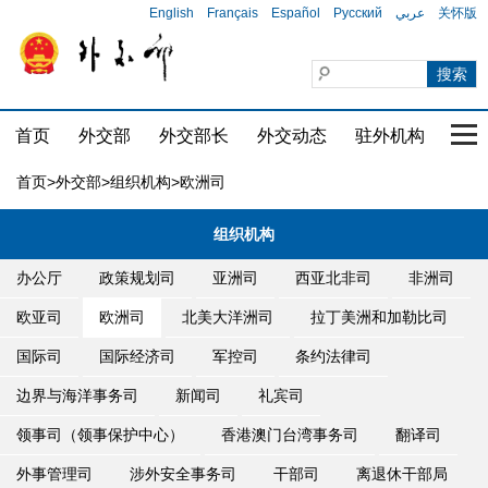
English
Français
Español
Русский
عربي
关怀版
首页
外交部
外交部长
外交动态
驻外机构
国家
首页
>
外交部
>
组织机构
>欧洲司
组织机构
办公厅
政策规划司
亚洲司
西亚北非司
非洲司
欧亚司
欧洲司
北美大洋洲司
拉丁美洲和加勒比司
国际司
国际经济司
军控司
条约法律司
边界与海洋事务司
新闻司
礼宾司
领事司（领事保护中心）
香港澳门台湾事务司
翻译司
外事管理司
涉外安全事务司
干部司
离退休干部局