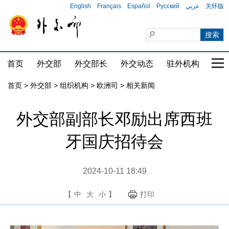
English
Français
Español
Русский
عربي
关怀版
首页
外交部
外交部长
外交动态
驻外机构
国家
首页
>
外交部
>
组织机构
>
欧洲司
>
相关新闻
​外交部副部长邓励出席西班
牙国庆招待会
2024-10-11 18:49
【
中
大
小
】
打印