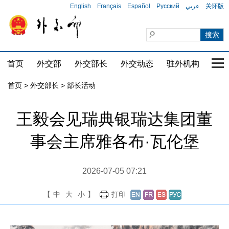
English
Français
Español
Русский
عربي
关怀版
首页
外交部
外交部长
外交动态
驻外机构
国家
首页
>
外交部长
>
部长活动
王毅会见瑞典银瑞达集团董
事会主席雅各布·瓦伦堡
2026-07-05 07:21
【
中
大
小
】
打印