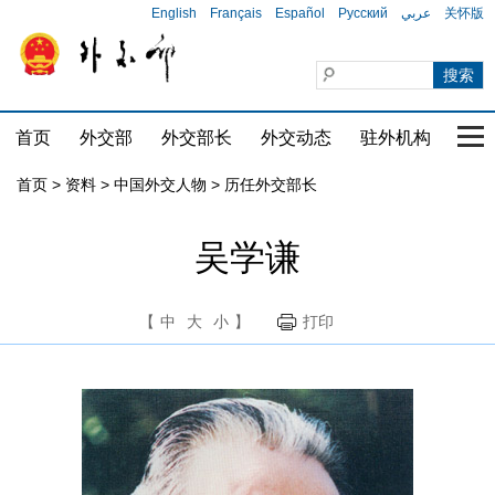
English
Français
Español
Русский
عربي
关怀版
首页
外交部
外交部长
外交动态
驻外机构
国家
首页
>
资料
>
中国外交人物
>
历任外交部长
吴学谦
【
中
大
小
】
打印