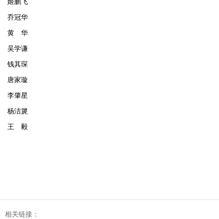
姬鹏飞
乔冠华
黄 华
吴学谦
钱其琛
唐家璇
李肇星
杨洁篪
王 毅
相关链接：