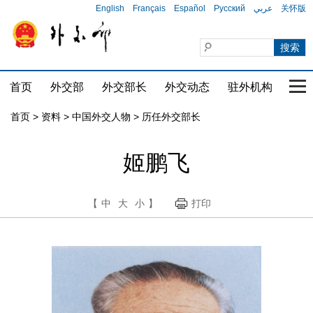
English
Français
Español
Русский
عربي
关怀版
首页
外交部
外交部长
外交动态
驻外机构
国家
首页
>
资料
>
中国外交人物
>
历任外交部长
姬鹏飞
【
中
大
小
】
打印