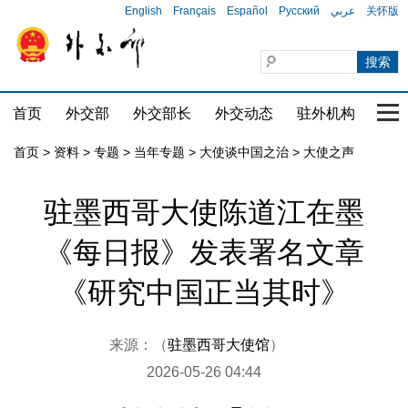
English
Français
Español
Русский
عربي
关怀版
首页
外交部
外交部长
外交动态
驻外机构
国家
首页
>
资料
>
专题
>
当年专题
>
大使谈中国之治
>
大使之声
驻墨西哥大使陈道江在墨
《每日报》发表署名文章
《研究中国正当其时》
来源：（
驻墨西哥大使馆
）
2026-05-26 04:44