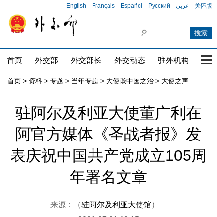
English
Français
Español
Русский
عربي
关怀版
首页
外交部
外交部长
外交动态
驻外机构
国家
首页
>
资料
>
专题
>
当年专题
>
大使谈中国之治
>
大使之声
驻阿尔及利亚大使董广利在
阿官方媒体《圣战者报》发
表庆祝中国共产党成立105周
年署名文章
来源：（
驻阿尔及利亚大使馆
）