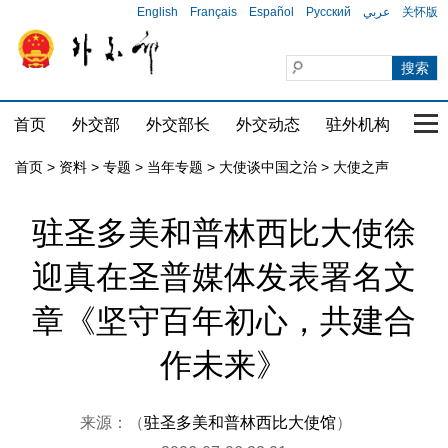
English
Français
Español
Русский
عربي
关怀版
首页
外交部
外交部长
外交动态
驻外机构
国家
首页
>
资料
>
专题
>
当年专题
>
大使谈中国之治
>
大使之声
驻圣多美和普林西比大使徐
迎真在圣普媒体发表署名文
章《坚守百年初心，共建合
作未来》
来源：（
驻圣多美和普林西比大使馆
）