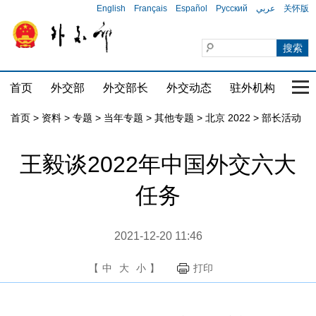
English
Français
Español
Русский
عربي
关怀版
首页
外交部
外交部长
外交动态
驻外机构
国家
首页
>
资料
>
专题
>
当年专题
>
其他专题
>
北京 2022
>
部长活动
王毅谈2022年中国外交六大
任务
2021-12-20 11:46
【
中
大
小
】
打印