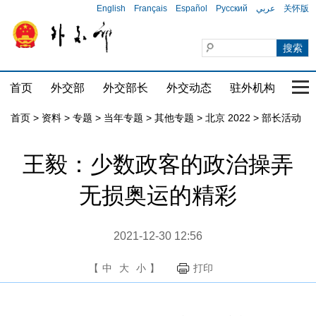
English
Français
Español
Русский
عربي
关怀版
首页
外交部
外交部长
外交动态
驻外机构
国家
首页
>
资料
>
专题
>
当年专题
>
其他专题
>
北京 2022
>
部长活动
王毅：少数政客的政治操弄
无损奥运的精彩
2021-12-30 12:56
【
中
大
小
】
打印