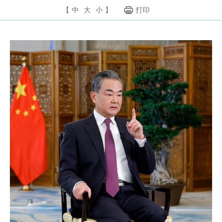
【
中
大
小
】
打印