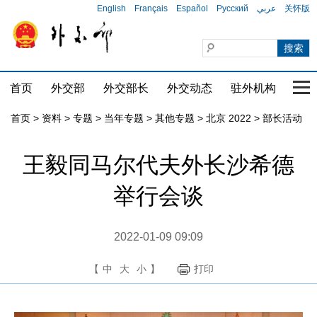
English
Français
Español
Русский
عربي
关怀版
首页
外交部
外交部长
外交动态
驻外机构
国家
首页
>
资料
>
专题
>
当年专题
>
其他专题
>
北京 2022
>
部长活动
王毅同马尔代夫外长沙希德
举行会谈
2022-01-09 09:09
【
中
大
小
】
打印