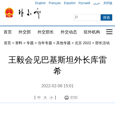
English
Français
Español
Русский
عربي
关怀版
首页
外交部
外交部长
外交动态
驻外机构
国家
首页
>
资料
>
专题
>
当年专题
>
其他专题
>
北京 2022
>
部长活动
王毅会见巴基斯坦外长库雷
希
2022-02-06 15:01
【
中
大
小
】
打印