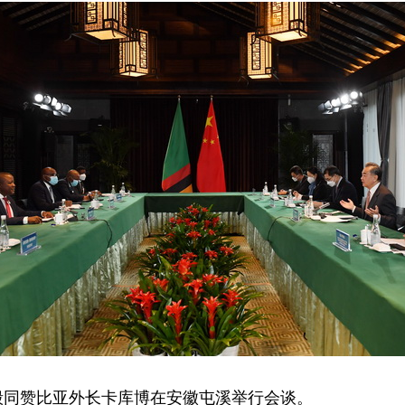
王毅同赞比亚外长卡库博在安徽屯溪举行会谈。