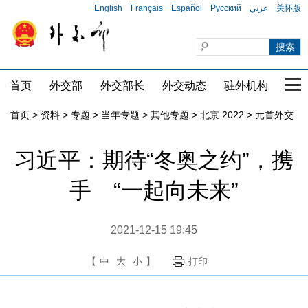
English
Français
Español
Русский
عربي
关怀版
首页
外交部
外交部长
外交动态
驻外机构
国家
首页
>
资料
>
专题
>
当年专题
>
其他专题
>
北京 2022
>
元首外交
习近平：期待“冬奥之约”，携
手 “一起向未来”
2021-12-15 19:45
【
中
大
小
】
打印