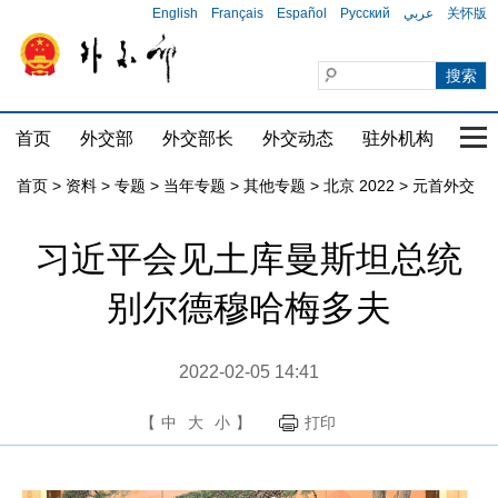
English
Français
Español
Русский
عربي
关怀版
首页
外交部
外交部长
外交动态
驻外机构
国家
首页
>
资料
>
专题
>
当年专题
>
其他专题
>
北京 2022
>
元首外交
习近平会见土库曼斯坦总统
别尔德穆哈梅多夫
2022-02-05 14:41
【
中
大
小
】
打印