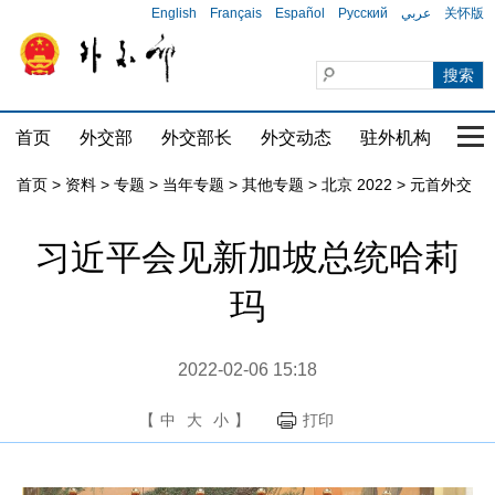
English
Français
Español
Русский
عربي
关怀版
首页
外交部
外交部长
外交动态
驻外机构
国家
首页
>
资料
>
专题
>
当年专题
>
其他专题
>
北京 2022
>
元首外交
习近平会见新加坡总统哈莉
玛
2022-02-06 15:18
【
中
大
小
】
打印