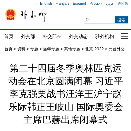
English
Français
Español
Русский
عربي
关怀版
首页
外交部
外交部长
外交动态
驻外机构
国家
首页
>
资料
>
专题
>
当年专题
>
其他专题
>
北京 2022
>
元首外交
第二十四届冬季奥林匹克运
动会在北京圆满闭幕 习近平
李克强栗战书汪洋王沪宁赵
乐际韩正王岐山 国际奥委会
主席巴赫出席闭幕式