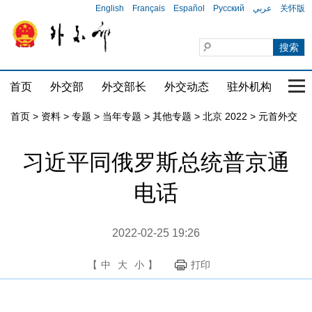
English
Français
Español
Русский
عربي
关怀版
首页
外交部
外交部长
外交动态
驻外机构
国家
首页
>
资料
>
专题
>
当年专题
>
其他专题
>
北京 2022
>
元首外交
习近平同俄罗斯总统普京通
电话
2022-02-25 19:26
【
中
大
小
】
打印