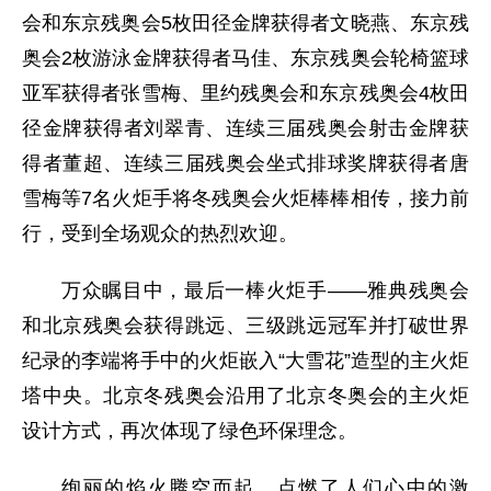
会和东京残奥会5枚田径金牌获得者文晓燕、东京残
奥会2枚游泳金牌获得者马佳、东京残奥会轮椅篮球
亚军获得者张雪梅、里约残奥会和东京残奥会4枚田
径金牌获得者刘翠青、连续三届残奥会射击金牌获
得者董超、连续三届残奥会坐式排球奖牌获得者唐
雪梅等7名火炬手将冬残奥会火炬棒棒相传，接力前
行，受到全场观众的热烈欢迎。
万众瞩目中，最后一棒火炬手——雅典残奥会
和北京残奥会获得跳远、三级跳远冠军并打破世界
纪录的李端将手中的火炬嵌入“大雪花”造型的主火炬
塔中央。北京冬残奥会沿用了北京冬奥会的主火炬
设计方式，再次体现了绿色环保理念。
绚丽的焰火腾空而起，点燃了人们心中的激