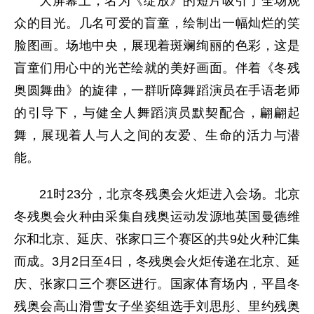
大屏幕上，名为《绽放》的短片吸引了全场观
众的目光。几名可爱的盲童，绘制出一幅灿烂的笑
脸图画。场地中央，展现着斑斓绚丽的色彩，这是
盲童们用心中的光芒绘就的美好画面。伴着《冬残
奥圆舞曲》的旋律，一群听障舞蹈演员在手语老师
的引导下，与健全人舞蹈演员默契配合，翩翩起
舞，展现着人与人之间的友爱、生命的活力与潜
能。
21时23分，北京冬残奥会火炬进入会场。北京
冬残奥会火种由采集自残奥运动发源地英国曼德维
尔和北京、延庆、张家口三个赛区的共9处火种汇集
而成。3月2日至4日，冬残奥会火炬传递在北京、延
庆、张家口三个赛区进行。国家体育场内，平昌冬
残奥会高山滑雪女子坐姿组选手刘思彤、里约残奥