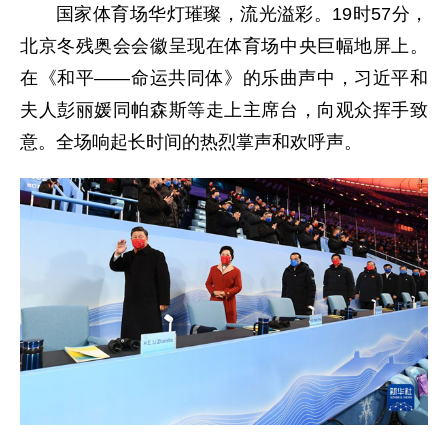
国家体育场华灯璀璨，流光溢彩。19时57分，
北京冬残奥会会徽呈现在体育场中央巨幅地屏上。
在《和平——命运共同体》的乐曲声中，习近平和
夫人彭丽媛同帕森斯等走上主席台，向观众挥手致
意。全场响起长时间的热烈掌声和欢呼声。