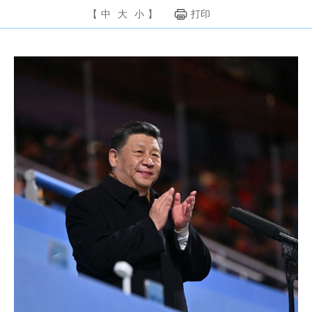
【
中
大
小
】
打印