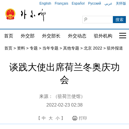
English
Français
Español
Русский
عربي
关怀版
首页
外交部
外交部长
外交动态
驻外机构
国家
首页
>
资料
>
专题
>
当年专题
>
其他专题
>
北京 2022
>
驻外报道
谈践大使出席荷兰冬奥庆功
会
来源：（驻荷兰使馆）
2022-02-23 02:38
【
中
大
小
】
打印