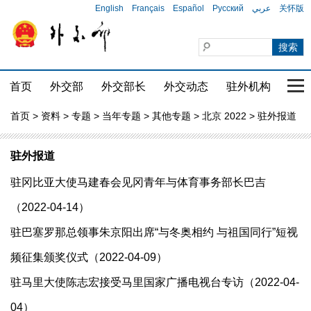
English
Français
Español
Русский
عربي
关怀版
首页
外交部
外交部长
外交动态
驻外机构
国家
首页
>
资料
>
专题
>
当年专题
>
其他专题
>
北京 2022
> 驻外报道
驻外报道
驻冈比亚大使马建春会见冈青年与体育事务部长巴吉
（2022-04-14）
驻巴塞罗那总领事朱京阳出席“与冬奥相约 与祖国同行”短视
频征集颁奖仪式（2022-04-09）
驻马里大使陈志宏接受马里国家广播电视台专访（2022-04-
04）