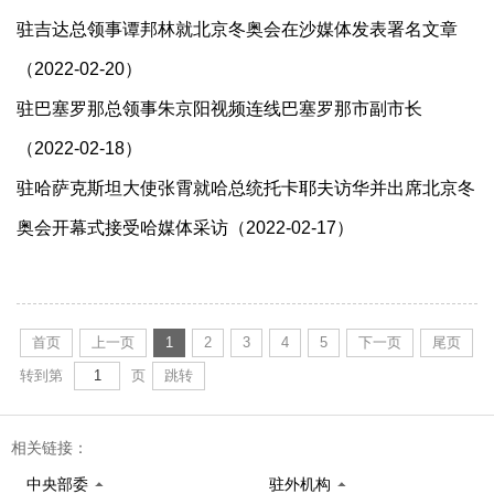
驻吉达总领事谭邦林就北京冬奥会在沙媒体发表署名文章
（2022-02-20）
驻巴塞罗那总领事朱京阳视频连线巴塞罗那市副市长
（2022-02-18）
驻哈萨克斯坦大使张霄就哈总统托卡耶夫访华并出席北京冬
奥会开幕式接受哈媒体采访（2022-02-17）
首页
上一页
1
2
3
4
5
下一页
尾页
转到第
页
跳转
相关链接：
中央部委
驻外机构