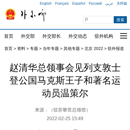
English
Français
Español
Русский
عربي
关怀版
首页
外交部
外交部长
外交动态
驻外机构
国家
首页
>
资料
>
专题
>
当年专题
>
其他专题
>
北京 2022
>
驻外报道
赵清华总领事会见列支敦士
登公国马克斯王子和著名运
动员温策尔
来源：（驻苏黎世总领馆）
2022-02-25 15:49