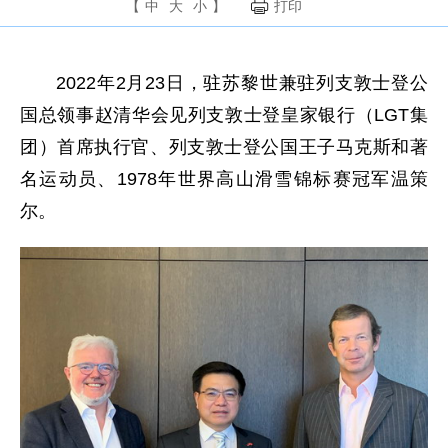
【
中
大
小
】
打印
2022年2月23日，驻苏黎世兼驻列支敦士登公
国总领事赵清华会见列支敦士登皇家银行（LGT集
团）首席执行官、列支敦士登公国王子马克斯和著
名运动员、1978年世界高山滑雪锦标赛冠军温策
尔。