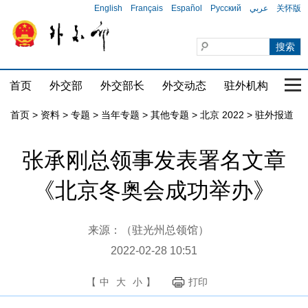
English
Français
Español
Русский
عربي
关怀版
首页
外交部
外交部长
外交动态
驻外机构
国家
首页
>
资料
>
专题
>
当年专题
>
其他专题
>
北京 2022
>
驻外报道
张承刚总领事发表署名文章
《北京冬奥会成功举办》
来源：（驻光州总领馆）
2022-02-28 10:51
【
中
大
小
】
打印