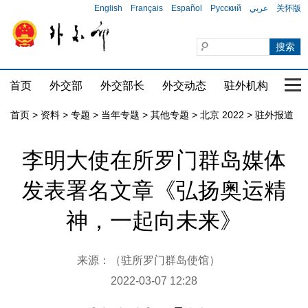
English
Français
Español
Русский
عربي
关怀版
首页
外交部
外交部长
外交动态
驻外机构
国家
首页
>
资料
>
专题
>
当年专题
>
其他专题
>
北京 2022
>
驻外报道
李明大使在所罗门群岛媒体
发表署名文章《弘扬奥运精
神，一起向未来》
来源：（驻所罗门群岛使馆）
2022-03-07 12:28