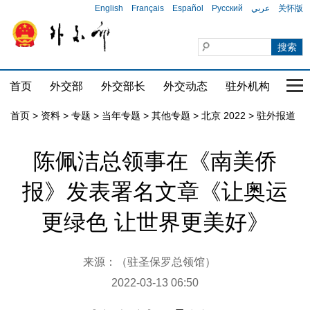
English
Français
Español
Русский
عربي
关怀版
首页
外交部
外交部长
外交动态
驻外机构
国家
首页
>
资料
>
专题
>
当年专题
>
其他专题
>
北京 2022
>
驻外报道
陈佩洁总领事在《南美侨
报》发表署名文章《让奥运
更绿色 让世界更美好》
来源：（驻圣保罗总领馆）
2022-03-13 06:50