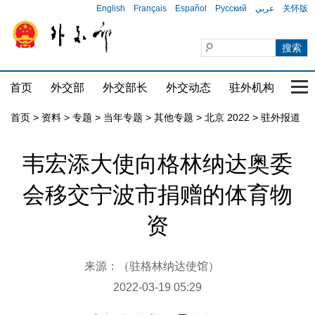
English
Français
Español
Русский
عربي
关怀版
首页
外交部
外交部长
外交动态
驻外机构
国家
首页
>
资料
>
专题
>
当年专题
>
其他专题
>
北京 2022
>
驻外报道
韦宏添大使向格林纳达奥委
会移交宁波市捐赠的体育物
资
来源：（驻格林纳达使馆）
2022-03-19 05:29