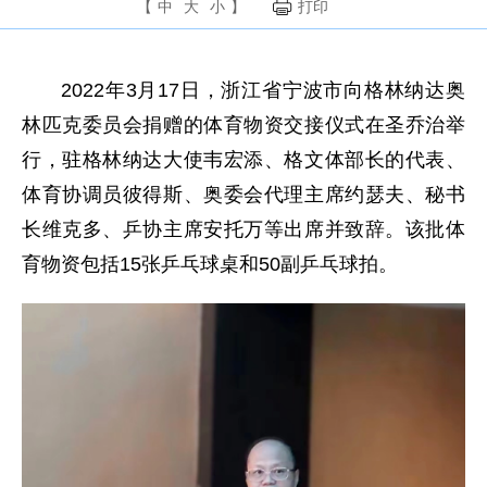
【
中
大
小
】
打印
2022年3月17日，浙江省宁波市向格林纳达奥
林匹克委员会捐赠的体育物资交接仪式在圣乔治举
行，驻格林纳达大使韦宏添、格文体部长的代表、
体育协调员彼得斯、奥委会代理主席约瑟夫、秘书
长维克多、乒协主席安托万等出席并致辞。该批体
育物资包括15张乒乓球桌和50副乒乓球拍。