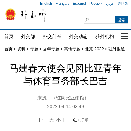
English
Français
Español
Русский
عربي
关怀版
首页
外交部
外交部长
外交动态
驻外机构
国家
首页
>
资料
>
专题
>
当年专题
>
其他专题
>
北京 2022
>
驻外报道
马建春大使会见冈比亚青年
与体育事务部长巴吉
来源：（驻冈比亚使馆）
2022-04-14 02:49
【
中
大
小
】
打印