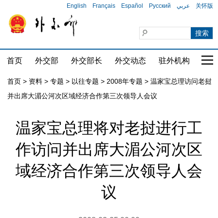
English
Français
Español
Русский
عربي
关怀版
首页
外交部
外交部长
外交动态
驻外机构
国家
首页
>
资料
>
专题
>
以往专题
>
2008年专题
>
温家宝总理访问老挝
并出席大湄公河次区域经济合作第三次领导人会议
温家宝总理将对老挝进行工
作访问并出席大湄公河次区
域经济合作第三次领导人会
议