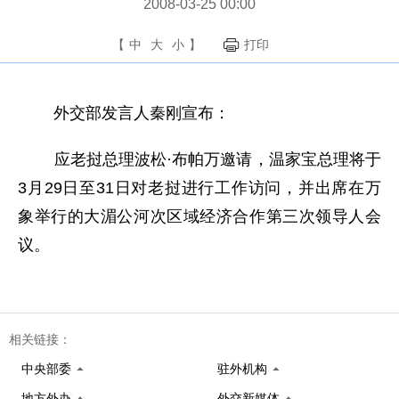
2008-03-25 00:00
【
中
大
小
】
打印
外交部发言人秦刚宣布：
应老挝总理波松·布帕万邀请，温家宝总理将于
3月29日至31日对老挝进行工作访问，并出席在万
象举行的大湄公河次区域经济合作第三次领导人会
议。
相关链接：
中央部委
驻外机构
地方外办
外交新媒体