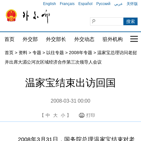
English
Français
Español
Русский
عربي
关怀版
首页
外交部
外交部长
外交动态
驻外机构
国家
首页
>
资料
>
专题
>
以往专题
>
2008年专题
>
温家宝总理访问老挝
并出席大湄公河次区域经济合作第三次领导人会议
温家宝结束出访回国
2008-03-31 00:00
【
中
大
小
】
打印
2008年3月31日，国务院总理温家宝结束对老