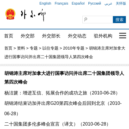
English
Français
Español
Русский
عربي
关怀版
首页
外交部
外交部长
外交动态
驻外机构
国家
首页
>
资料
>
专题
>
以往专题
>
2010年专题
> 胡锦涛主席对加拿大
进行国事访问并出席二十国集团领导人第四次峰会
胡锦涛主席对加拿大进行国事访问并出席二十国集团领导人
第四次峰会
杨洁篪：增进互信、拓展合作的成功之旅（2010-06-28）
胡锦涛结束访加并出席G20第四次峰会后回到北京（2010-
06-28）
二十国集团多伦多峰会宣言（译文）（2010-06-28）