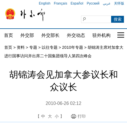
English
Français
Español
Русский
عربي
关怀版
首页
外交部
外交部长
外交动态
驻外机构
国家
首页
>
资料
>
专题
>
以往专题
>
2010年专题
>
胡锦涛主席对加拿大
进行国事访问并出席二十国集团领导人第四次峰会
胡锦涛会见加拿大参议长和
众议长
2010-06-26 02:12
【
中
大
小
】
打印