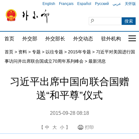
English
Français
Español
Русский
عربي
关怀版
首页
外交部
外交部长
外交动态
驻外机构
国家
首页
>
资料
>
专题
>
以往专题
>
2015年专题
>
习近平对美国进行国
事访问并出席联合国成立70周年系列峰会
>
最新消息
习近平出席中国向联合国赠
送“和平尊”仪式
2015-09-28 08:18
【
中
大
小
】
打印