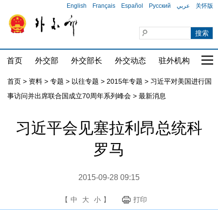
English
Français
Español
Русский
عربي
关怀版
首页
外交部
外交部长
外交动态
驻外机构
国家
首页
>
资料
>
专题
>
以往专题
>
2015年专题
>
习近平对美国进行国
事访问并出席联合国成立70周年系列峰会
>
最新消息
习近平会见塞拉利昂总统科
罗马
2015-09-28 09:15
【
中
大
小
】
打印