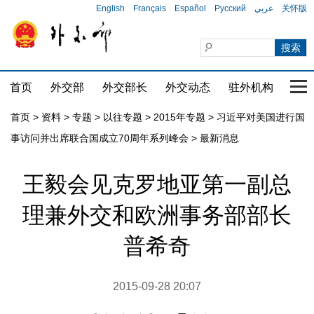
English
Français
Español
Русский
عربي
关怀版
首页
外交部
外交部长
外交动态
驻外机构
国家
首页
>
资料
>
专题
>
以往专题
>
2015年专题
>
习近平对美国进行国
事访问并出席联合国成立70周年系列峰会
>
最新消息
王毅会见克罗地亚第一副总
理兼外交和欧洲事务部部长
普希奇
2015-09-28 20:07