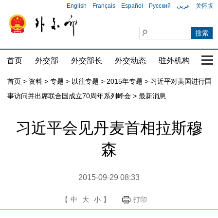
English
Français
Español
Русский
عربي
关怀版
首页
外交部
外交部长
外交动态
驻外机构
国家
首页
>
资料
>
专题
>
以往专题
>
2015年专题
>
习近平对美国进行国
事访问并出席联合国成立70周年系列峰会
>
最新消息
习近平会见丹麦首相拉斯穆
森
2015-09-29 08:33
【
中
大
小
】
打印