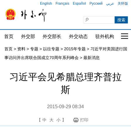
English
Français
Español
Русский
عربي
关怀版
首页
外交部
外交部长
外交动态
驻外机构
国家
首页
>
资料
>
专题
>
以往专题
>
2015年专题
>
习近平对美国进行国
事访问并出席联合国成立70周年系列峰会
>
最新消息
习近平会见希腊总理齐普拉
斯
2015-09-29 08:34
【
中
大
小
】
打印