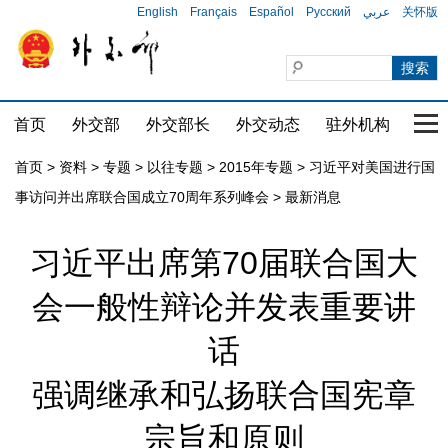
English
Français
Español
Русский
عربي
关怀版
首页
外交部
外交部长
外交动态
驻外机构
国家
首页
>
资料
>
专题
>
以往专题
>
2015年专题
>
习近平对美国进行国
事访问并出席联合国成立70周年系列峰会
>
最新消息
习近平出席第70届联合国大
会一般性辩论并发表重要讲
话
强调继承和弘扬联合国宪章
宗旨和原则