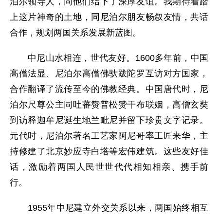
泊尔领导人，同他们结下了深厚友谊。我期待着踏
上这片神奇的土地，同尼泊尔朋友畅叙友情，共话
合作，规划两国关系发展新蓝图。
中尼山水相连，世代友好。1600多年前，中国
高僧法显、尼泊尔高僧佛驮跋陀罗互访对方国家，
合作翻译了流传至今的佛教经典。中国唐代时，尼
泊尔尺尊公主同吐蕃赞普松赞干布联姻，高僧玄奘
到访释迦牟尼诞生地兰毗尼并留下珍贵文字记录。
元代时，尼泊尔著名工艺家阿尼哥率工匠来华，主
持修建了北京妙应寺白塔等宏伟建筑。这些友好佳
话，激励着两国人民世世代代相知相亲、携手前
行。
1955年中尼建立外交关系以来，两国始终相互