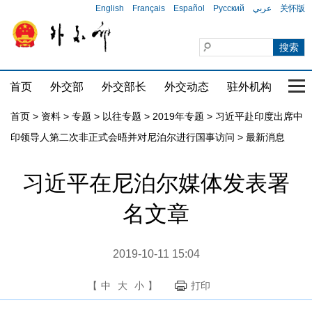
English
Français
Español
Русский
عربي
关怀版
首页
外交部
外交部长
外交动态
驻外机构
国家
首页
>
资料
>
专题
>
以往专题
>
2019年专题
>
习近平赴印度出席中
印领导人第二次非正式会晤并对尼泊尔进行国事访问
>
最新消息
习近平在尼泊尔媒体发表署
名文章
2019-10-11 15:04
【
中
大
小
】
打印