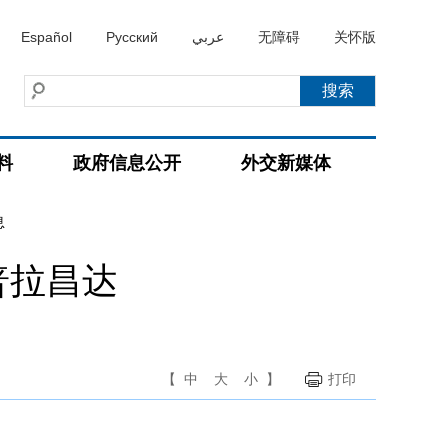
Español
Русский
عربي
无障碍
关怀版
料
政府信息公开
外交新媒体
息
普拉昌达
【
中
大
小
】
打印