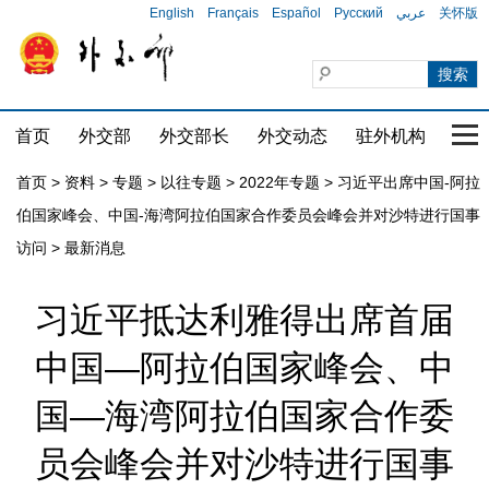
English
Français
Español
Русский
عربي
关怀版
首页
外交部
外交部长
外交动态
驻外机构
国家
首页
>
资料
>
专题
>
以往专题
>
2022年专题
>
习近平出席中国-阿拉
伯国家峰会、中国-海湾阿拉伯国家合作委员会峰会并对沙特进行国事
访问
>
最新消息
习近平抵达利雅得出席首届
中国—阿拉伯国家峰会、中
国—海湾阿拉伯国家合作委
员会峰会并对沙特进行国事