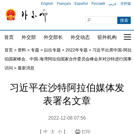
English
Français
Español
Русский
عربي
关怀版
首页
外交部
外交部长
外交动态
驻外机构
国家
首页
>
资料
>
专题
>
以往专题
>
2022年专题
>
习近平出席中国-阿拉
伯国家峰会、中国-海湾阿拉伯国家合作委员会峰会并对沙特进行国事
访问
>
最新消息
习近平在沙特阿拉伯媒体发
表署名文章
2022-12-08 07:56
【
中
大
小
】
打印