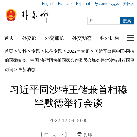
English
Français
Español
Русский
عربي
关怀版
首页
外交部
外交部长
外交动态
驻外机构
国家
首页
>
资料
>
专题
>
以往专题
>
2022年专题
>
习近平出席中国-阿拉
伯国家峰会、中国-海湾阿拉伯国家合作委员会峰会并对沙特进行国事
访问
>
最新消息
习近平同沙特王储兼首相穆
罕默德举行会谈
2022-12-09 00:08
【
中
大
小
】
打印