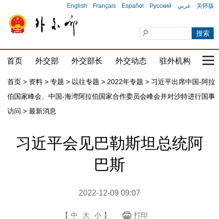
English
Français
Español
Русский
عربي
关怀版
首页
外交部
外交部长
外交动态
驻外机构
国家
首页
>
资料
>
专题
>
以往专题
>
2022年专题
>
习近平出席中国-阿拉
伯国家峰会、中国-海湾阿拉伯国家合作委员会峰会并对沙特进行国事
访问
>
最新消息
习近平会见巴勒斯坦总统阿
巴斯
2022-12-09 09:07
【
中
大
小
】
打印