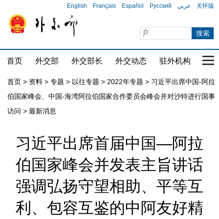
English
Français
Español
Русский
عربي
关怀版
首页
外交部
外交部长
外交动态
驻外机构
国家
首页
>
资料
>
专题
>
以往专题
>
2022年专题
>
习近平出席中国-阿拉
伯国家峰会、中国-海湾阿拉伯国家合作委员会峰会并对沙特进行国事
访问
>
最新消息
习近平出席首届中国—阿拉
伯国家峰会并发表主旨讲话
强调弘扬守望相助、平等互
利、包容互鉴的中阿友好精