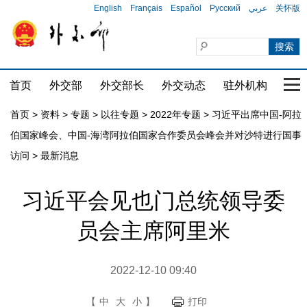
English
Français
Español
Русский
عربي
关怀版
首页
外交部
外交部长
外交动态
驻外机构
国家
首页
>
资料
>
专题
>
以往专题
>
2022年专题
>
习近平出席中国-阿拉
伯国家峰会、中国-海湾阿拉伯国家合作委员会峰会并对沙特进行国事
访问
>
最新消息
习近平会见也门总统领导委
员会主席阿里米
2022-12-10 09:40
【
中
大
小
】
打印