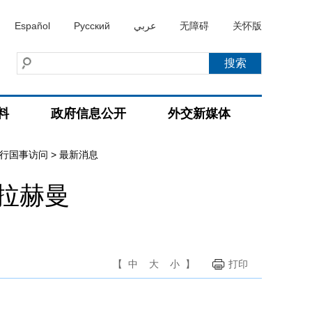
Español
Русский
عربي
无障碍
关怀版
料
政府信息公开
外交新媒体
进行国事访问
>
最新消息
拉赫曼
【
中
大
小
】
打印